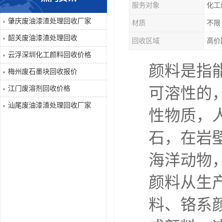
服务对象
化工
废液压油回收
肇庆废油漆渣处理回收厂家
材质
不限
韶关废油漆渣处理回收
回收区域
高价
回收工程内外墙油漆
云浮深圳化工颜料回收价格
颜料是指
废油漆渣处理回收
梅州废石墨块回收报价
江门废溶剂回收价格
可溶性的
废溶剂回收
汕尾废油漆渣处理回收厂家
性物质，
废电池回收
石，在岩
废石墨块回收
海洋动物
废切削液处理
颜料从生
深圳废金属漆回收
料、铬系