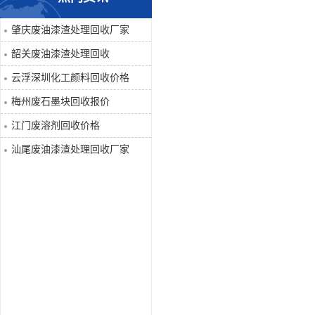
废液压油回收
肇庆废油漆渣处理回收厂家
韶关废油漆渣处理回收
回收工程内外墙油漆
云浮深圳化工颜料回收价格
废油漆渣处理回收
梅州废石墨块回收报价
江门废溶剂回收价格
废溶剂回收
汕尾废油漆渣处理回收厂家
废电池回收
废石墨块回收
废切削液处理
深圳废金属漆回收