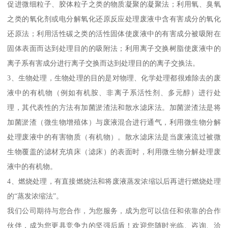
促进微细粒子、胶体粒子之类的物质凝聚的凝聚法；利用氧、臭氧
之类的氧化剂或电分解氧化还原反应处理废液中含有害成分的氧化
还原法；利用活性碳之类的活性固体使废液中的有害成分被吸附在
固体表面而达到处理目的的吸附法；利用离子交换树脂使废液中的
离子系有害成分进行离子交换而达到处理目的的离子交换法。
3、生物处理，生物处理的目的是对物理、化学处理都很难除去的废
液中的有机物（例如有机胺、非离子系活性剂、多元醇）进行处
理，其代表性的方法有加菌淤渣法和散水滤床法。加菌淤渣法是将
加菌淤渣（微生物增殖体）与废液混合进行通气，利用微生物分解
处理废液中的有害物质（有机物）。散水滤床法是当废液流过被微
生物覆盖的滤材充填床（滤床）的表面时，利用微生物分解处理废
液中的有机物。
4、燃烧处理，有直接燃烧法和将废液蒸发浓缩以后再进行燃烧处理
的“蒸发浓缩法”。
我们公司期待与您合作，为您服务，成为您可以信任和依靠的合作
伙伴，成为您更具竞争力的坚强后盾！欢迎您随时光临、咨询、洽