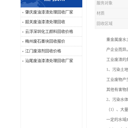
服务对象
废液压油回收
肇庆废油漆渣处理回收厂家
材质
韶关废油漆渣处理回收
回收区域
回收工程内外墙油漆
云浮深圳化工颜料回收价格
废油漆渣处理回收
重金属废水
梅州废石墨块回收报价
产企业而异
江门废溶剂回收价格
废溶剂回收
工业废渣的
汕尾废油漆渣处理回收厂家
废电池回收
1、污染土
工业废物产
废石墨块回收
其他有害物
废切削液处理
2、污染水
（1）、大
深圳废金属漆回收
一定的水域