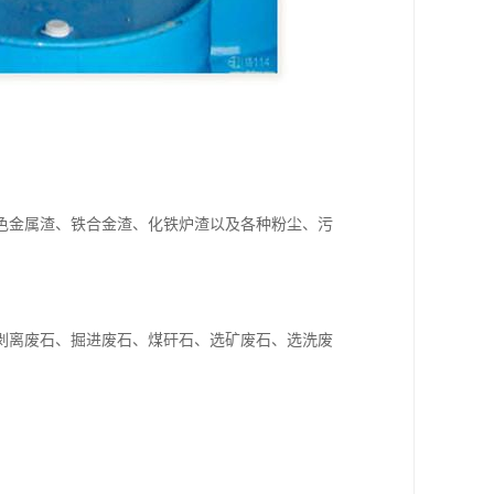
色金属渣、铁合金渣、化铁炉渣以及各种粉尘、污
剥离废石、掘进废石、煤矸石、选矿废石、选洗废