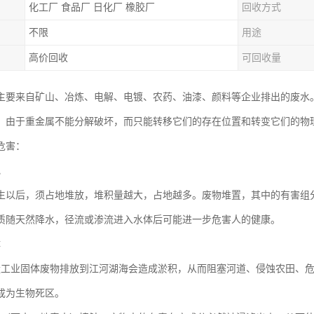
化工厂 食品厂 日化厂 橡胶厂
回收方式
不限
用途
高价回收
可回收量
主要来自矿山、冶炼、电解、电镀、农药、油漆、颜料等企业排出的废水
。由于重金属不能分解破坏，而只能转移它们的存在位置和转变它们的物
危害：
地
生以后，须占地堆放，堆积量越大，占地越多。废物堆置，其中的有害组
质随天然降水，径流或渗流进入水体后可能进一步危害人的健康。
体
量工业固体废物排放到江河湖海会造成淤积，从而阻塞河道、侵蚀农田、
成为生物死区。