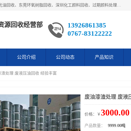
东莞市长安欧泰再生资源回收经营部经营各类废油：东莞UV光油回收、东莞环氧树脂回收、深圳化工颜料回收、过期颜料处理回收、废油漆渣处理回收、深圳废金属漆回收等。是经工商局注册的环保公司。公司主要供应：低价销售：翻蒸*等化工厡料等等。本公司为广东地区一家专业从事危险废物处理、化工危险品处理，化工废料回收，再生，生产与销售为一体的综合性企业，
资源回收经营部
13926861385
0767-83122222
公司介绍
公司动态
产品知识
漆渣处理 废液压油回收 经验丰富
废油漆渣处理 废液
3000.00
价格：￥
产品数量：
9999.00吨