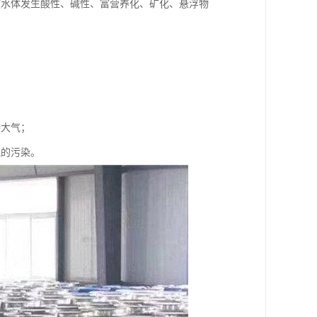
使水体发生酸性、碱性、富营养化、矿化、悬浮物
染大气；
气的污染。