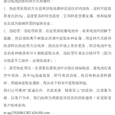
废旧电池回收利用方式有哪些：
1、热处理采取的方法是将旧电池磨碎后送往炉内加热，这时可提取
挥发出的Hg，温度更高时锌也蒸发，它同样是贵重金属。铁和锰熔
合后成为炼钢所需的锰铁合金；
2、湿处理：湿处理装置，在这里除铅蓄电池外，各类电池均溶解于
硫酸，然后借助离子树脂从溶液中提取各种金属，用这种方式获得
的原料比热处理方法纯净，因此在市场上售价更高，而且电池中包
含的各种物质有95％都能提取出来。湿处理可省去分拣环节（因为
分拣是手工操作，会增加成本）；
3、真空热处理法：先需要在废电池中分拣出镍镉电池，废电池在真
空中加热，其中Hg迅速蒸发，即可将其回收，然后将剩余原料磨
碎，用磁体提取金属铁，再从余下粉末中提取镍和锰。
我们公司秉持“真诚合作、共谋发展、顾客至上”的原则，以质量为
根、以客户为本。我们始终为商家提供优良的回收服务！欢迎新老
客户前来咨询。
m.qq13926861385.b2b168.com