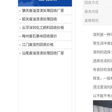
回收方式
废液压油回收
肇庆废油漆渣处理回收厂家
服务内容
韶关废油漆渣处理回收
废稀释剂
回收工程内外墙油漆
云浮深圳化工颜料回收价格
废油漆渣处理回收
溶剂是一种
梅州废石墨块回收报价
常生活中普
江门废溶剂回收价格
废溶剂回收
溶剂的选择
汕尾废油漆渣处理回收厂家
废电池回收
选择合适的
有良好的溶
废石墨块回收
挥发，一般
废切削液处理
须注意溶剂
以不能不考
深圳废金属漆回收