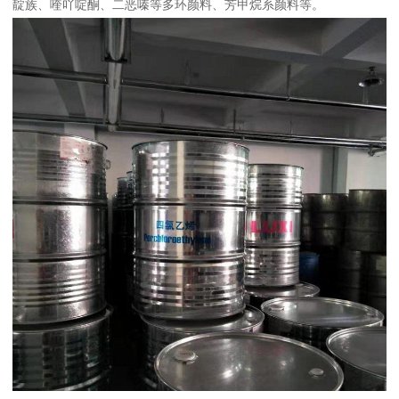
靛族、喹吖啶酮、二恶嗪等多环颜料、芳甲烷系颜料等。