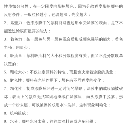
性质如分散性，在一定限度内影响颜色，因为分散程度影响颜料的
反射条件，一般粒径越小，色调越深，亮度越大；
2、遮盖力：色漆涂膜中的颜料能遮盖起那承受涂膜的表面，是它不
能透过涂膜而显露的能力；
3、着色力：某一颜色与另一颜色混合后形成颜色强弱的能力，着色
力强，用量少；
4、吸油量：颜料吸油料的大小和分散程度有关，但又不是分散度单
决定的；
5、颗粒大小：不仅决定颜料的特性，而且也决定着涂膜的质量；
6、耐光性：颜料在光的作用下，颜色有不同程度的变化；
7、粉化性：制成涂膜后经过一定时间的暴晒，涂膜中的成膜物被破
坏，表面上的颜料无法牢固地继续在涂膜里，而从涂膜中脱落，形
成一个粉末层，可以被擦掉或用水冲洗掉。这种现象叫粉化；
8、机构组成；
9、水分：颜料水分太高，往往给涂料造成许多问题；