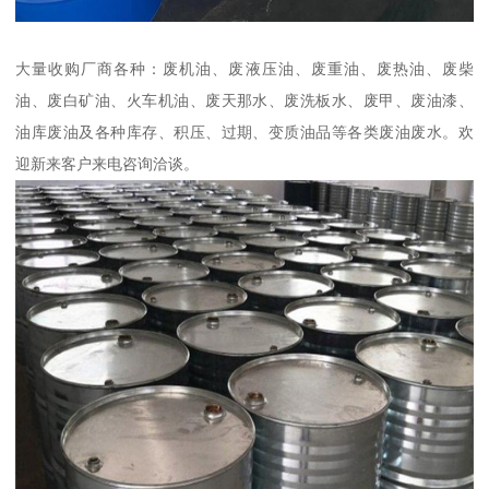
大量收购厂商各种：废机油、废液压油、废重油、废热油、废柴
油、废白矿油、火车机油、废天那水、废洗板水、废甲、废油漆、
油库废油及各种库存、积压、过期、变质油品等各类废油废水。欢
迎新来客户来电咨询洽谈。