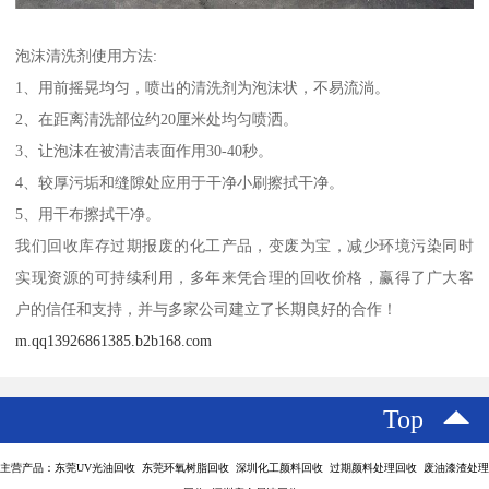
泡沫清洗剂使用方法:
1、用前摇晃均匀，喷出的清洗剂为泡沫状，不易流淌。
2、在距离清洗部位约20厘米处均匀喷洒。
3、让泡沫在被清洁表面作用30-40秒。
4、较厚污垢和缝隙处应用于干净小刷擦拭干净。
5、用干布擦拭干净。
我们回收库存过期报废的化工产品，变废为宝，减少环境污染同时
实现资源的可持续利用，多年来凭合理的回收价格，赢得了广大客
户的信任和支持，并与多家公司建立了长期良好的合作！
m.qq13926861385.b2b168.com
Top
主营产品：东莞UV光油回收 东莞环氧树脂回收 深圳化工颜料回收 过期颜料处理回收 废油漆渣处理