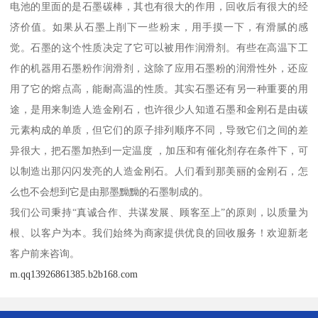
电池的里面的是石墨碳棒，其也有很大的作用，回收后有很大的经
济价值。如果从石墨上削下一些粉末，用手摸一下，有滑腻的感
觉。石墨的这个性质决定了它可以被用作润滑剂。有些在高温下工
作的机器用石墨粉作润滑剂，这除了应用石墨粉的润滑性外，还应
用了它的熔点高，能耐高温的性质。其实石墨还有另一种重要的用
途，是用来制造人造金刚石，也许很少人知道石墨和金刚石是由碳
元素构成的单质，但它们的原子排列顺序不同，导致它们之间的差
异很大，把石墨加热到一定温度 ，加压和有催化剂存在条件下，可
以制造出那闪闪发亮的人造金刚石。人们看到那美丽的金刚石，怎
么也不会想到它是由那墨黝黝的石墨制成的。
我们公司秉持“真诚合作、共谋发展、顾客至上”的原则，以质量为
根、以客户为本。我们始终为商家提供优良的回收服务！欢迎新老
客户前来咨询。
m.qq13926861385.b2b168.com