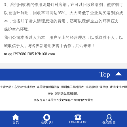
3、溶剂回收机的作用则是针对溶剂，它可以回收废溶剂，使溶剂可
以被循环利用，回收率可高达95%。大大降低了企业购买溶剂的成
本，也省却了请人清理废液的费用，还可以缓解企业的环保压力，
保护生态环境。
我们公司本着以人为本，用户至上的经营理念；以质取胜于人，以
诚取信于人，与各界新老朋友携手合作，共话未来！
m.qq13926861385.b2b168.com
Top
主营产品：东莞UV光油回收 东莞环氧树脂回收 深圳化工颜料回收 过期颜料处理回收 废油漆渣处理
回收 深圳废金属漆回收
版权所有：东莞市长安欧泰再生资源回收经营部
首页
在线QQ
13926861385
在线留言