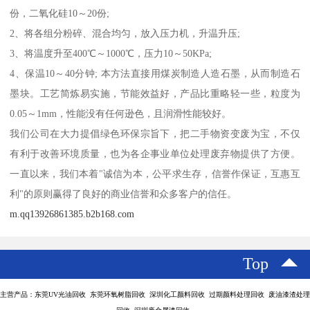
份，二氧化硅10～20份;
2、将各组分粉碎、混合均匀，放入压力机，升温升压;
3、将温度升至400℃～1000℃，压力10～50KPa;
4、保温10～40分钟; 本方法直接用煤炭制造人造石墨，从而制造石
墨块。工艺简炼易实施，节能效益好，产品比重略轻一些，粒度为
0.05～1mm，性能没有任何逊色，且润滑性能较好。
我们公司在大力提倡绿色环保宗旨下，把二手物资变废为宝，不仅
有利于改善环境质量，也为各企事业单位处理废弃物提供了方便。
一直以来，我们本着"诚信为本，公平求生存，信誉作保证，互惠互
利"的原则赢得了良好的商业信誉和众多客户的信任。
m.qq13926861385.b2b168.com
Top
主营产品：东莞UV光油回收 东莞环氧树脂回收 深圳化工颜料回收 过期颜料处理回收 废油漆渣处理