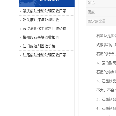
颜色
废液压油回收
肇庆废油漆渣处理回收厂家
密度
韶关废油漆渣处理回收
固定碳含量
回收工程内外墙油漆
云浮深圳化工颜料回收价格
废油漆渣处理回收
石墨块是固
梅州废石墨块回收报价
式很多种，
江门废溶剂回收价格
废溶剂回收
石墨的特点
汕尾废油漆渣处理回收厂家
废电池回收
1、强的耐
石墨的熔点为
废石墨块回收
2、石墨制
废切削液处理
不大，不会
3、石墨制
深圳废金属漆回收
4、石墨制