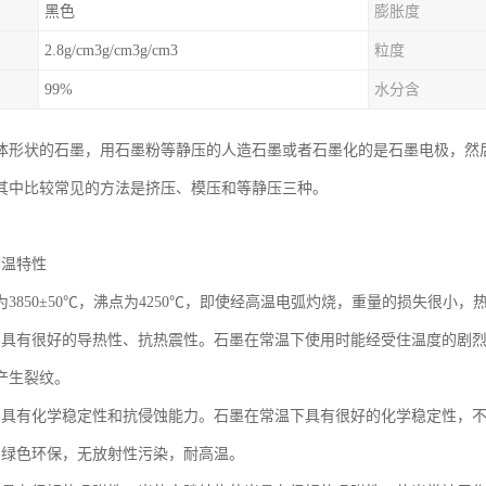
黑色
膨胀度
2.8g/cm3g/cm3g/cm3
粒度
99%
水分含
体形状的石墨，用石墨粉等静压的人造石墨或者石墨化的是石墨电极，然
其中比较常见的方法是挤压、模压和等静压三种。
：
高温特性
3850±50℃，沸点为4250℃，即使经高温电弧灼烧，重量的损失很小
品具有很好的导热性、抗热震性。石墨在常温下使用时能经受住温度的剧
产生裂纹。
品具有化学稳定性和抗侵蚀能力。石墨在常温下具有很好的化学稳定性，
品绿色环保，无放射性污染，耐高温。