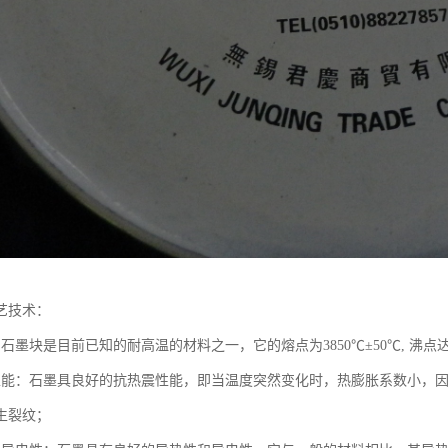
艺技术：
石墨块是目前已知的耐高温的材料之一，它的熔点为3850℃±50℃, 沸点
性能：石墨具良好的抗热震性能，即当温度突然变化时，热膨胀系数小，
生裂纹；