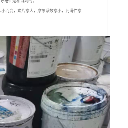
热导电性是相当高的；
片大小而变，鳞片愈大，摩擦系数愈小，润滑性愈