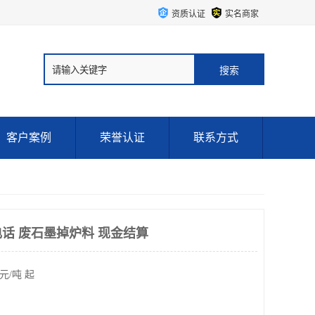
资质认证
实名商家
客户案例
荣誉认证
联系方式
话 废石墨掉炉料 现金结算
元/吨 起