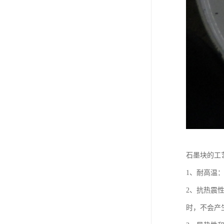
石墨块的工
1、耐高温：
2、抗热震
时，不会产