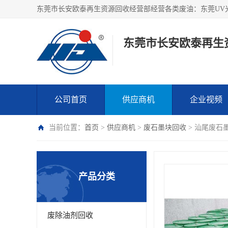
东莞市长安欧泰再生
公司首页
供应商机
企业视频
当前位置：
首页
>
供应商机
>
废石墨块回收
> 汕尾废石
产品分类
废除油剂回收