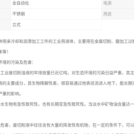
全自动化
电源
不锈钢
用途
立式
种用来冷却和润滑加工工件的工业用液体，主要用在金属切削、磨加工过程
床等！
环境的污染及危害：
械工业废切削油液的年排放量已近亿吨，对生态环境的污染日益严重，其
液的主要成分，其生物降解性差，很容易通过地表径流进入地下，能长期
严重的影响。
对水生物有急性致死性，也有长期亚急性致死性。当淡水中矿物油含量达
的危害，废切削液中往往含有大量的挥发性有机物，在一定的条件下，可