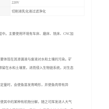
220V
切削液乳化液过滤净化
中。主要使用环境有车床、磨床、铣床、CNC加
主要体现在其渗漏液与废液对水和土壤的污染。矿
滞留在水和土壤里，进而侵入生物链系统，对生态
一定量时，会使鱼苗发育畸形，并使鱼肉带有异
以使其中的某种有机物分解，随之可挥发进人大气