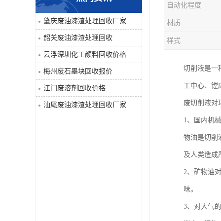
自动化程度
废液压油回收
肇庆废油漆渣处理回收厂家
材质
韶关废油漆渣处理回收
样式
回收工程内外墙油漆
云浮深圳化工颜料回收价格
废油漆渣处理回收
切削液是一
梅州废石墨块回收报价
工中心、镗
江门废溶剂回收价格
废溶剂回收
废切削液对
汕尾废油漆渣处理回收厂家
废电池回收
1、国内机
物油是切削
废石墨块回收
及人类造成
废切削液处理
2、矿物油
味。
深圳废金属漆回收
3、对大气