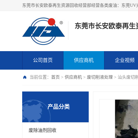
东莞市长安欧泰再生
公司首页
供应商机
企业视频
当前位置：
首页
>
供应商机
>
废切削液处理
> 汕头废切
产品分类
废除油剂回收