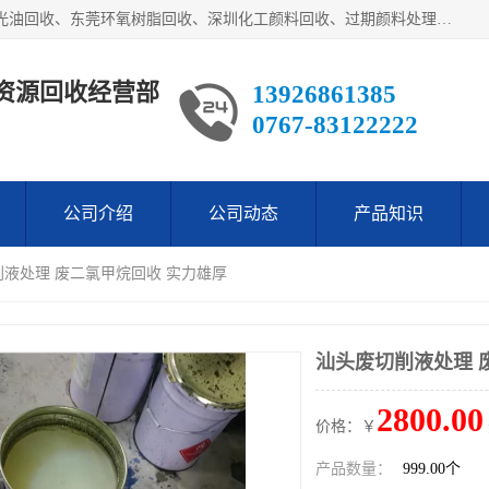
东莞市长安欧泰再生资源回收经营部经营各类废油：东莞UV光油回收、东莞环氧树脂回收、深圳化工颜料回收、过期颜料处理回收、废油漆渣处理回收、深圳废金属漆回收等。是经工商局注册的环保公司。公司主要供应：低价销售：翻蒸*等化工厡料等等。本公司为广东地区一家专业从事危险废物处理、化工危险品处理，化工废料回收，再生，生产与销售为一体的综合性企业，
资源回收经营部
13926861385
0767-83122222
公司介绍
公司动态
产品知识
削液处理 废二氯甲烷回收 实力雄厚
汕头废切削液处理 
2800.00
价格：￥
产品数量：
999.00个