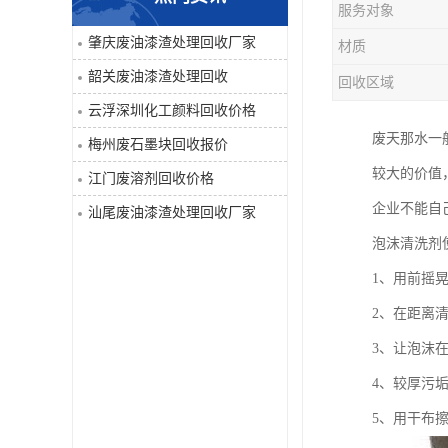
服务对象
废液压油回收
肇庆废油漆渣处理回收厂家
材质
韶关废油漆渣处理回收
回收区域
回收工程内外墙油漆
云浮深圳化工颜料回收价格
废油漆渣处理回收
废天那水一
梅州废石墨块回收报价
较大的价值
江门废溶剂回收价格
废溶剂回收
企业不能自
汕尾废油漆渣处理回收厂家
废电池回收
泡沫清洗剂
1、用前摇
废石墨块回收
2、在距离
废切削液处理
3、让泡沫在
4、较厚污
深圳废金属漆回收
5、用干布