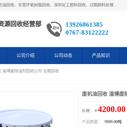
东莞市长安欧泰再生资源回收经营部经营各类废油：东莞UV光油回收、东莞环氧树脂回收、深圳化工颜料回收、过期颜料处理回收、废油漆渣处理回收、深圳废金属漆回收等。是经工商局注册的环保公司。公司主要供应：低价销售：翻蒸*等化工厡料等等。本公司为广东地区一家专业从事危险废物处理、化工危险品处理，化工废料回收，再生，生产与销售为一体的综合性企业，
资源回收经营部
13926861385
0767-83122222
公司介绍
公司动态
产品知识
收 淄博废除油剂回收公司 长期回收
废机油回收 淄博废
4200.00
价格：￥
产品数量：
9999.00吨