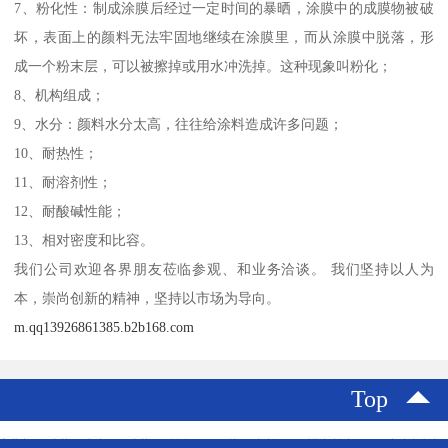
7、粉化性：制成涂膜后经过一定时间的暴晒，涂膜中的成膜物被破
坏，表面上的颜料无法牢固地继续在涂膜里，而从涂膜中脱落，形
成一个粉末层，可以被擦掉或用水冲洗掉。这种现象叫粉化；
8、机构组成；
9、水分：颜料水分太高，往往给涂料造成许多问题；
10、耐热性；
11、耐溶剂性；
12、耐酸碱性能；
13、相对密度和比容。
我们公司欢迎各界朋友莅临参观、和业务洽谈。 我们坚持以人为
本，崇尚创新的精神，坚持以市场为导向。
m.qq13926861385.b2b168.com
Top
主营产品：东莞UV光油回收 东莞环氧树脂回收 深圳化工颜料回收 过期颜料处理回收 废油漆渣处理