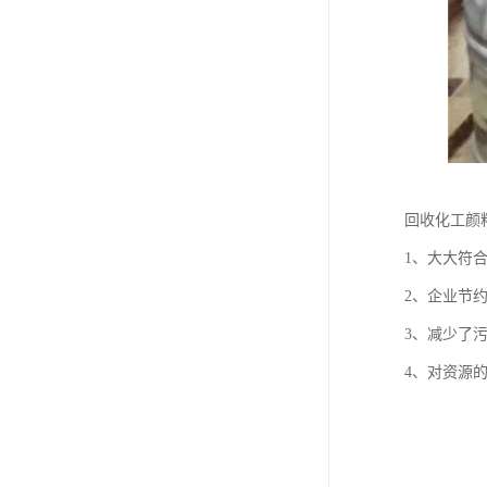
回收化工颜
1、大大符
2、企业节
3、减少了
4、对资源