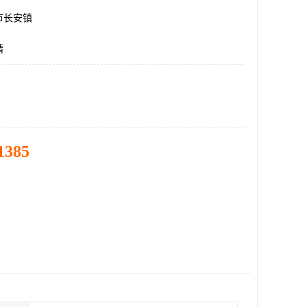
市长安镇
精
1385