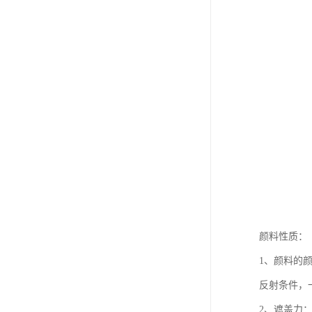
颜料性质：
1、颜料的
反射条件，
2、遮盖力