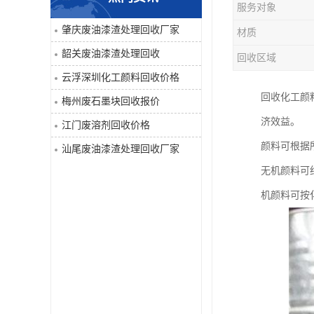
服务对象
废液压油回收
肇庆废油漆渣处理回收厂家
材质
韶关废油漆渣处理回收
回收区域
回收工程内外墙油漆
云浮深圳化工颜料回收价格
废油漆渣处理回收
回收化工颜
梅州废石墨块回收报价
济效益。
江门废溶剂回收价格
废溶剂回收
颜料可根据
汕尾废油漆渣处理回收厂家
废电池回收
无机颜料可
机颜料可按
废石墨块回收
废切削液处理
深圳废金属漆回收