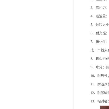
3、着色力
4、吸油量
5、颗粒大
6、耐光性
7、粉化性
成一个粉末
8、机构组
9、水分：
10、耐热性
11、耐溶剂
12、耐酸碱
13、相对