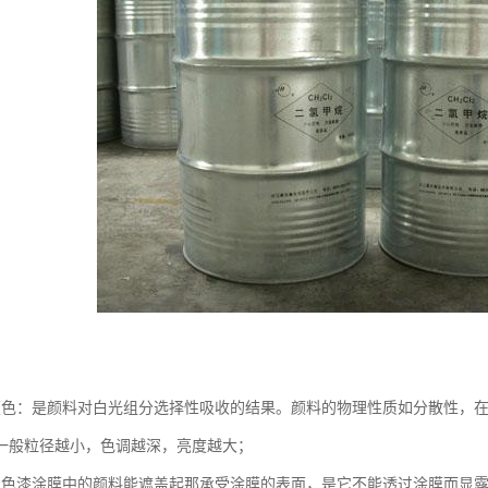
颜色：是颜料对白光组分选择性吸收的结果。颜料的物理性质如分散性，
一般粒径越小，色调越深，亮度越大；
：色漆涂膜中的颜料能遮盖起那承受涂膜的表面，是它不能透过涂膜而显