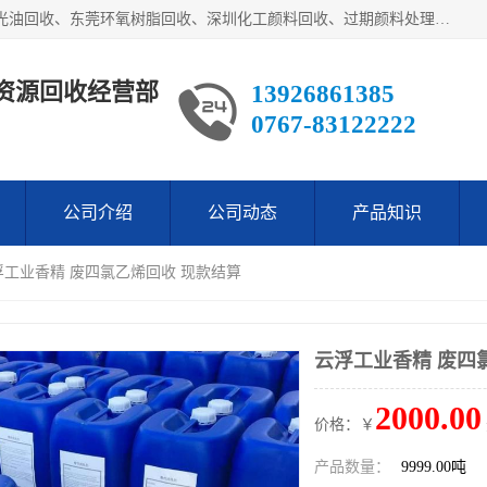
东莞市长安欧泰再生资源回收经营部经营各类废油：东莞UV光油回收、东莞环氧树脂回收、深圳化工颜料回收、过期颜料处理回收、废油漆渣处理回收、深圳废金属漆回收等。是经工商局注册的环保公司。公司主要供应：低价销售：翻蒸*等化工厡料等等。本公司为广东地区一家专业从事危险废物处理、化工危险品处理，化工废料回收，再生，生产与销售为一体的综合性企业，
资源回收经营部
13926861385
0767-83122222
公司介绍
公司动态
产品知识
浮工业香精 废四氯乙烯回收 现款结算
云浮工业香精 废四
2000.00
价格：￥
产品数量：
9999.00吨