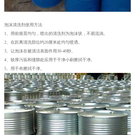
泡沫清洗剂使用方法:
1、用前摇晃均匀，喷出的清洗剂为泡沫状，不易流淌。
2、在距离清洗部位约20厘米处均匀喷洒。
3、让泡沫在被清洁表面作用30-40秒。
4、较厚污垢和缝隙处应用于干净小刷擦拭干净。
5、用干布擦拭干净。