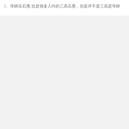
石墨块的优势：
加工速度更快：通常情况下，石墨的机械加工速度能比铜快2~5倍；
而放电加工速度比铜快2~3倍；
材料更不容易变形：在薄筋电极的加工上优势明显；铜的软化点在
1000度左右，容易因受热而产生变形；石墨的升华温度为3650度；
热膨胀系数仅有铜的1/30。