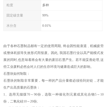
粒度
多种
固定碳含量
99%
水分含
0.01%
由于各种石墨制品都有一定的使用周期, 终会因性能衰退﹑机械疲劳
或整体耗损等失效形式而报废。因此, 我国石墨行业以高产能模式发
展的同时,也意味着将会有大量的废旧石墨产生。若不能妥善处理,这
些工业废料必然会对人们的生存环境与健康造成巨大的影响。
石墨块如何制取：
石墨块的制取非常重要，每一样的产品分量都必须恰到好处，才能
生产出高质量的石墨块：
1、选用无烟煤70～90份，选取一种催化剂元素或其化合物5～10
份，二氧化硅10～20份;