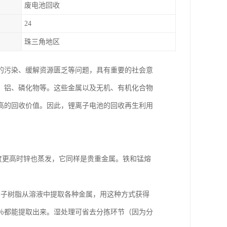
废电池回收
24
珠三角地区
的污染、缓解资源匮乏等问题，具有重要的社会意
、铝、磷化物等。这些金属以及无机、有机化合物
高的回收价值。因此，锂离子电池的回收再生利用
度更高时锌也蒸发，它同样是贵重金属。铁和锰熔
离子树脂从溶液中提取各种金属，用这种方式获得
％都能提取出来。湿处理可省去分拣环节（因为分