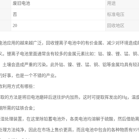
废旧电池
用途
否
标准电压
20
回收地区
电池应用的越来越广泛，回收锂离子电池中的有价金属、减少对环境造成
义。锂离子电池里面通常含有较多的金属元素比如：钴、镍、锂、锰、铜
、土壤会造成严重的污染。此外钴、镍、锂、锰、铜、铝等金属均具有较
的好事，也是一个不错的产业。
收利用方式有哪些：
采取的方法是将旧电池磨碎后送往炉内加热，这时可提取挥发出的Hg，温
钢所需的锰铁合金；
：湿处理装置，在这里除铅蓄电池外，各类电池均溶解于硫酸，然后借助
处理方法纯净，因此在市场上售价更高，而且电池中包含的各种物质有95