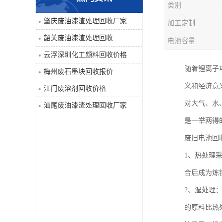
类别
废液压油回收
肇庆废油漆渣处理回收厂家
加工定制
韶关废油漆渣处理回收
电池容量
回收工程内外墙油漆
云浮深圳化工颜料回收价格
废油漆渣处理回收
随着锂离子
梅州废石墨块回收报价
义和经济意
江门废溶剂回收价格
废溶剂回收
对大气、水
汕尾废油漆渣处理回收厂家
废电池回收
是一举两得
废旧电池回
废石墨块回收
1、热处理
废切削液处理
合后成为炼
2、湿处理
深圳废金属漆回收
的原料比热