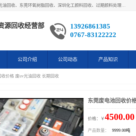
东莞市长安欧泰再生资源回收经营部经营各类废油：东莞UV光油回收、东莞环氧树脂回收、深圳化工颜料回收、过期颜料处理回收、废油漆渣处理回收、深圳废金属漆回收等。是经工商局注册的环保公司。公司主要供应：低价销售：翻蒸*等化工厡料等等。本公司为广东地区一家专业从事危险废物处理、化工危险品处理，化工废料回收，再生，生产与销售为一体的综合性企业，
资源回收经营部
13926861385
0767-83122222
公司介绍
公司动态
产品知识
回收价格 废uv光油回收 长期回收
东莞废电池回收价格
4500.00
价格：￥
产品数量：
9999.00吨