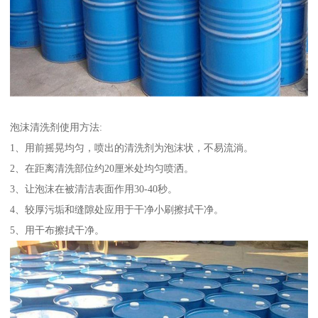
泡沫清洗剂使用方法:
1、用前摇晃均匀，喷出的清洗剂为泡沫状，不易流淌。
2、在距离清洗部位约20厘米处均匀喷洒。
3、让泡沫在被清洁表面作用30-40秒。
4、较厚污垢和缝隙处应用于干净小刷擦拭干净。
5、用干布擦拭干净。