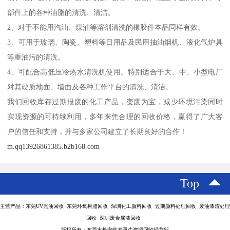
部件上的各种油脂的清洗、清洁。
2、对于不能用汽油、煤油等溶剂清洗的橡胶件本品同样有效。
3、可用于玻璃、陶瓷、塑料等日用品及民用抽油烟机、液化气炉具
等重油污的清洗。
4、可配合高低压冷热水清洗机使用。特别适合于大、中、小型电厂
对其硬质地面、墙面及各种工作平台的清洗、清洁。
我们回收库存过期报废的化工产品，变废为宝，减少环境污染同时
实现资源的可持续利用，多年来凭合理的回收价格，赢得了广大客
户的信任和支持，并与多家公司建立了长期良好的合作！
m.qq13926861385.b2b168.com
Top
主营产品：东莞UV光油回收 东莞环氧树脂回收 深圳化工颜料回收 过期颜料处理回收 废油漆渣处理
回收 深圳废金属漆回收
版权所有：东莞市长安欧泰再生资源回收经营部