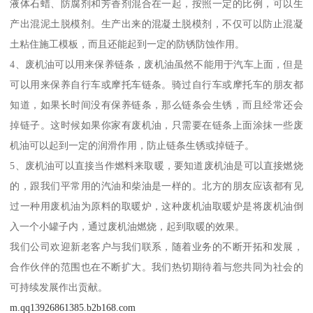
液体石蜡、防腐剂和芳香剂混合在一起，按照一定的比例，可以生
产出混泥土脱模剂。生产出来的混凝土脱模剂，不仅可以防止混凝
土粘住施工模板，而且还能起到一定的防锈防蚀作用。
4、废机油可以用来保养链条，废机油虽然不能用于汽车上面，但是
可以用来保养自行车或摩托车链条。骑过自行车或摩托车的朋友都
知道，如果长时间没有保养链条，那么链条会生锈，而且经常还会
掉链子。这时候如果你家有废机油，只需要在链条上面涂抹一些废
机油可以起到一定的润滑作用，防止链条生锈或掉链子。
5、废机油可以直接当作燃料来取暖，要知道废机油是可以直接燃烧
的，跟我们平常用的汽油和柴油是一样的。北方的朋友应该都有见
过一种用废机油为原料的取暖炉，这种废机油取暖炉是将废机油倒
入一个小罐子内，通过废机油燃烧，起到取暖的效果。
我们公司欢迎新老客户与我们联系，随着业务的不断开拓和发展，
合作伙伴的范围也在不断扩大。我们热切期待着与您共同为社会的
可持续发展作出贡献。
m.qq13926861385.b2b168.com