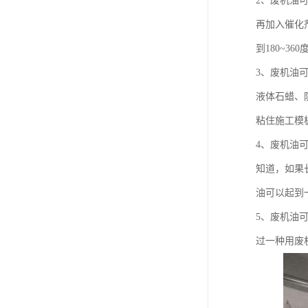
2、废机油
再加入催化
到180~3
3、废机油
液体石蜡、
粘住施工模
4、废机油
知道，如果
油可以起到
5、废机油
过一种用废