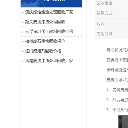
回收范围
废液压油回收
肇庆废油漆渣处理回收厂家
结算方式
韶关废油漆渣处理回收
包装
回收工程内外墙油漆
云浮深圳化工颜料回收价格
应用领域
废油漆渣处理回收
梅州废石墨块回收报价
机油状况的
江门废溶剂回收价格
废溶剂回收
变质或比较
汕尾废油漆渣处理回收厂家
废电池回收
重时可能造
废机油可以
废石墨块回收
1、先将废
废切削液处理
2、然后再
3、不过蒸
深圳废金属漆回收