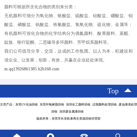
颜料可根据所含化合物的类别来分类：
无机颜料可细分为氧化物、铬酸盐、硫酸盐、硅酸盐、硼酸盐、钼
酸盐、磷酸盐、钒酸盐、铁氰酸盐、氢氧化物、硫化物、金属等；
有机颜料可按化合物的化学结构分为偶氮颜料、酞菁颜料、蒽醌、
靛族、喹吖啶酮、二恶嗪等多环颜料、芳甲烷系颜料等。
我们公司倡导分享，交流，达成的工作氛围。以人为本，积建设和
谐企业。让发展，创新，有效，共赢在企业处处体现。
m.qq13926861385.b2b168.com
Top
主营产品：东莞UV光油回收 东莞环氧树脂回收 深圳化工颜料回收 过期颜料处理回收 废油漆渣处理
回收 深圳废金属漆回收
版权所有：东莞市长安欧泰再生资源回收经营部