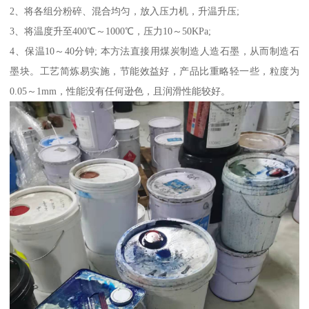
2、将各组分粉碎、混合均匀，放入压力机，升温升压;
3、将温度升至400℃～1000℃，压力10～50KPa;
4、保温10～40分钟; 本方法直接用煤炭制造人造石墨，从而制造石
墨块。工艺简炼易实施，节能效益好，产品比重略轻一些，粒度为
0.05～1mm，性能没有任何逊色，且润滑性能较好。