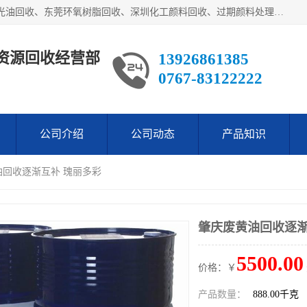
东莞市长安欧泰再生资源回收经营部经营各类废油：东莞UV光油回收、东莞环氧树脂回收、深圳化工颜料回收、过期颜料处理回收、废油漆渣处理回收、深圳废金属漆回收等。是经工商局注册的环保公司。公司主要供应：低价销售：翻蒸*等化工厡料等等。本公司为广东地区一家专业从事危险废物处理、化工危险品处理，化工废料回收，再生，生产与销售为一体的综合性企业，
资源回收经营部
13926861385
0767-83122222
公司介绍
公司动态
产品知识
油回收逐渐互补 瑰丽多彩
肇庆废黄油回收逐渐
5500.00
价格：￥
产品数量：
888.00千克