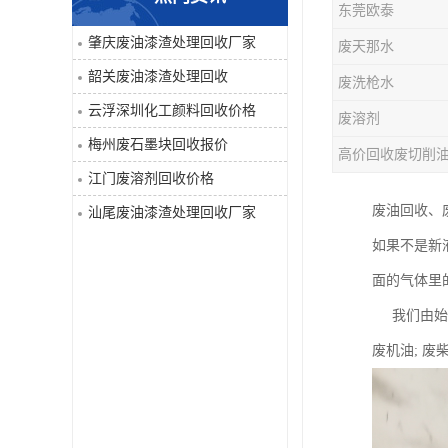
东莞欧泰
废液压油回收
肇庆废油漆渣处理回收厂家
废天那水
韶关废油漆渣处理回收
废洗枪水
回收工程内外墙油漆
云浮深圳化工颜料回收价格
废溶剂
废油漆渣处理回收
梅州废石墨块回收报价
高价回收废切削
江门废溶剂回收价格
废溶剂回收
废油回收、
汕尾废油漆渣处理回收厂家
废电池回收
如果不是新
面的气体里
废石墨块回收
我们由始至
废切削液处理
废机油; 废柴
深圳废金属漆回收