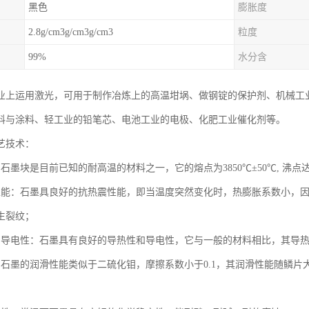
黑色
膨胀度
2.8g/cm3g/cm3g/cm3
粒度
99%
水分含
业上运用激光，可用于制作冶炼上的高温坩埚、做钢锭的保护剂、机械工
料与涂料、轻工业的铅笔芯、电池工业的电极、化肥工业催化剂等。
艺技术：
石墨块是目前已知的耐高温的材料之一，它的熔点为3850℃±50℃, 沸点
性能：石墨具良好的抗热震性能，即当温度突然变化时，热膨胀系数小，
生裂纹；
和导电性：石墨具有良好的导热性和导电性，它与一般的材料相比，其导
：石墨的润滑性能类似于二硫化钼，摩擦系数小于0.1，其润滑性能随鳞