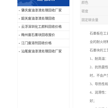
颜色
废液压油回收
肇庆废油漆渣处理回收厂家
密度
韶关废油漆渣处理回收
固定碳含量
回收工程内外墙油漆
云浮深圳化工颜料回收价格
废油漆渣处理回收
石墨板在工
梅州废石墨块回收报价
业的耐火材
江门废溶剂回收价格
废溶剂回收
石墨块的工
汕尾废油漆渣处理回收厂家
废电池回收
1、耐高温：
2、抗热震
废石墨块回收
时，不会产
废切削液处理
3、导热性
4、润滑性
深圳废金属漆回收
好；