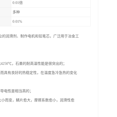
0.01倍
多种
0.01%
业的润滑剂、制作电机和铅笔芯，广泛用于冶金工
达4250℃，石墨的耐高温性能是很突出的；
因而具有良好的热稳定性，在温度急冷急热的变化
热导电性是相当高的；
片大小而变，鳞片愈大，摩擦系数愈小，润滑性愈