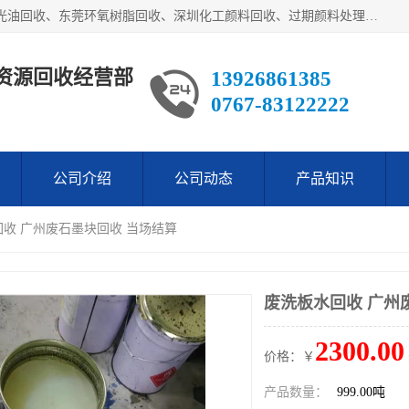
东莞市长安欧泰再生资源回收经营部经营各类废油：东莞UV光油回收、东莞环氧树脂回收、深圳化工颜料回收、过期颜料处理回收、废油漆渣处理回收、深圳废金属漆回收等。是经工商局注册的环保公司。公司主要供应：低价销售：翻蒸*等化工厡料等等。本公司为广东地区一家专业从事危险废物处理、化工危险品处理，化工废料回收，再生，生产与销售为一体的综合性企业，
资源回收经营部
13926861385
0767-83122222
公司介绍
公司动态
产品知识
回收 广州废石墨块回收 当场结算
废洗板水回收 广州
2300.00
价格：￥
产品数量：
999.00吨