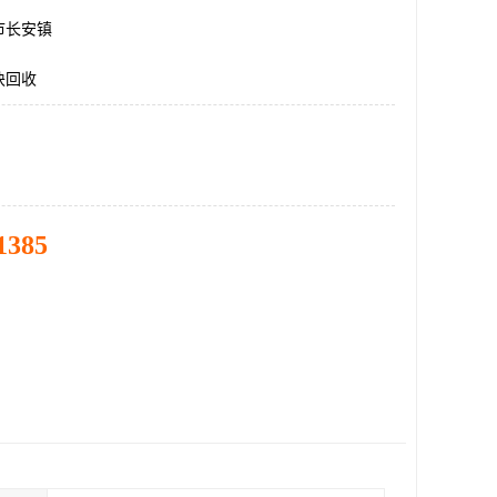
市长安镇
块回收
1385