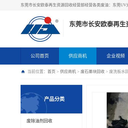
东莞市长安欧泰再生
公司首页
供应商机
企业视频
当前位置：
首页
>
供应商机
>
废石墨块回收
> 废洗板水
产品分类
废除油剂回收