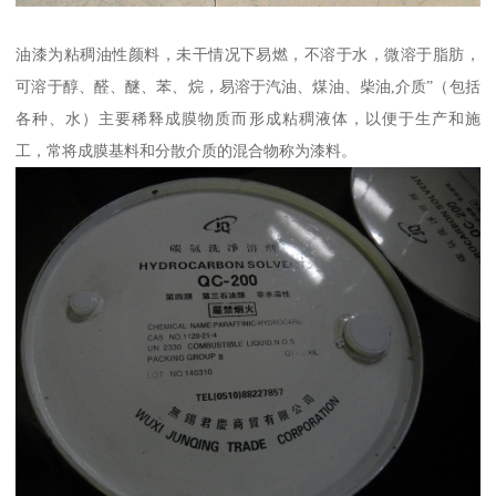
油漆为粘稠油性颜料，未干情况下易燃，不溶于水，微溶于脂肪，
可溶于醇、醛、醚、苯、烷，易溶于汽油、煤油、柴油,介质”（包括
各种、水）主要稀释成膜物质而形成粘稠液体，以便于生产和施
工，常将成膜基料和分散介质的混合物称为漆料。