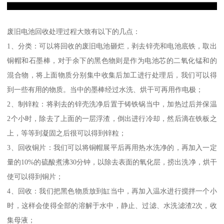
废旧电池回收处理过程大致有以下的几点：
1、分类：可以将回收的废旧电池砸烂，剥去锌壳和电池底铁，取出
铜帽和石墨棒，对于余下的黑色物则是作为电池芯的二氧化锰和的
混合物，将上面物质分别集中收集后加工进行处理后，我们可以得
到一些有用的物质。当中的墨棒经过水洗、烘干可再用作电极；
2、制锌粒：将剥去的锌壳洗净后置于铸铁锅当中，加热过后并保温
2个小时，除去了上面的一层浮渣，倒出进行冷却，然后滴在铁板之
上，等等到凝固之后很可以得到锌粒；
3、回收铜片：我们可以将铜帽展平后再用热水洗净的，再加入一定
量的10%的硫酸煮沸30分钟，以除去表面的氧化层，捞出洗净，烘干
使可以得到铜片；
4、回收：我们把黑色物质放到缸当中，再加入温水进行搅拌一个小
时，这样会使得全部的溶解于水中，静止、过滤、水洗滤渣2次，收
集母液；