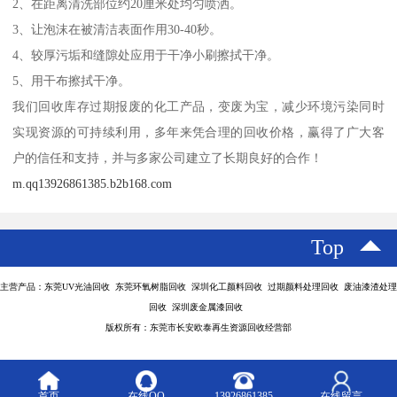
2、在距离清洗部位约20厘米处均匀喷洒。
3、让泡沫在被清洁表面作用30-40秒。
4、较厚污垢和缝隙处应用于干净小刷擦拭干净。
5、用干布擦拭干净。
我们回收库存过期报废的化工产品，变废为宝，减少环境污染同时
实现资源的可持续利用，多年来凭合理的回收价格，赢得了广大客
户的信任和支持，并与多家公司建立了长期良好的合作！
m.qq13926861385.b2b168.com
Top
主营产品：东莞UV光油回收 东莞环氧树脂回收 深圳化工颜料回收 过期颜料处理回收 废油漆渣处理
回收 深圳废金属漆回收
版权所有：东莞市长安欧泰再生资源回收经营部
首页
在线QQ
13926861385
在线留言