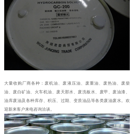
大量收购厂商各种：废机油、废液压油、废重油、废热油、废柴
油、废白矿油、火车机油、废天那水、废洗板水、废甲、废油漆、
油库废油及各种库存、积压、过期、变质油品等各类废油废水。欢
迎新来客户来电咨询洽谈。